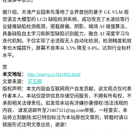
在演讲中表示。
据介绍，天津产业园率先落地了业界首创的基于 GE VLM 视
觉语言大模型的 LCD 缺陷检测系统，成功攻克了水波纹等行
业疑难缺陷检测瓶颈，搭载屏偏、阴影、暗场 AI 增强算法，
具备缺陷自主学习和新型缺陷识别能力，融合 AI 深度学习与
迭代机制。不仅实现了全流程无人自动化检测，检测精度和效
率也大幅提升，屏幕不良率从 3.5% 降至 0.4%，达到行业标杆
水平。
赏
本文地址：
http://maiyu.cc/841892.html
文章来源：
买玉网
版权声明：
本文内容由互联网用户自发贡献，该文观点仅代表
作者本人。本站仅提供信息存储空间服务，不拥有所有权，不
承担相关法律责任。如发现本站有涉嫌抄袭侵权/违法违规的
内容， 请发送邮件至23467321@qq.com举报，一经查实，本
站将立刻删除;如已特别标注为本站原创文章的，转载时请以
链接形式注明文章出处，谢谢！