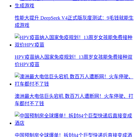
性能大提升 DeepSeek V4正式版灰度测试：9毛钱就能生
成游戏
HPV疫苗纳入国家免疫规划！13周岁女孩能免费接种双
价HPV疫苗
澳洲最大电信巨头宕机 数百万人遭断网！火车停驶、打
车都付不了钱
中国预制房全球爆单！拆封84个巨型快递后直接变成酒