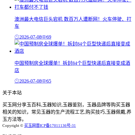
澳洲最大电信巨头宕机 数百万人遭断网！火车停驶、打
车
2026-07-08
69
中国预制房全球爆单！拆封84个巨型快递后直接变成酒
店
2026-07-08
65
关于本站
买玉网分享玉百科,玉器知识,玉器鉴别，玉器品牌等购买玉器
相关的知识，常见玉器的生产流程工艺,购买技巧,玉器佩戴,养
玉方法等。
Copyright ©
买玉网
晋ICP备17011136号-31