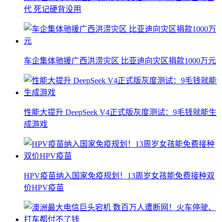
代 死记硬背没用
车企集体驰援广西洪涝灾区 比亚迪向灾区捐款1000万元
性能大提升 DeepSeek V4正式版灰度测试：9毛钱就能生
成游戏
HPV疫苗纳入国家免疫规划！13周岁女孩能免费接种双
价HPV疫苗