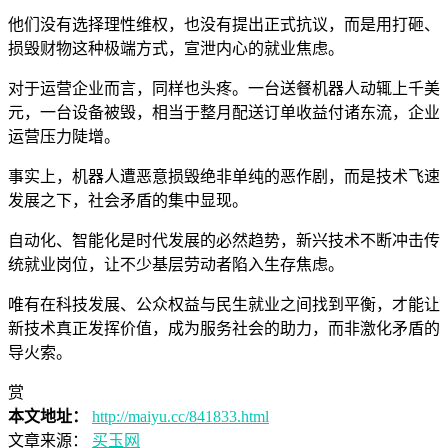
他们没有选择理性维权，也没有提出正式抗议，而是用打砸、
损毁财物这种极端方式，宣泄内心的就业焦虑。
对于运营企业而言，同样也头疼。一台送餐机器人动辄上千美
元，一台设备被毁，相当于整月配送订单收益付诸东流，企业
运营压力陡增。
事实上，机器人遭恶意损毁绝非单纯的恶作剧，而是技术飞速
发展之下，社会矛盾的集中显现。
自动化、智能化是时代发展的必然趋势，新兴技术不断冲击传
统就业岗位，让不少基层劳动者陷入生存焦虑。
唯有在科技发展、公众权益与民生就业之间找到平衡，才能让
新技术真正发挥价值，成为服务社会的助力，而非激化矛盾的
导火索。
赏
本文地址：
http://maiyu.cc/841833.html
文章来源：
买玉网