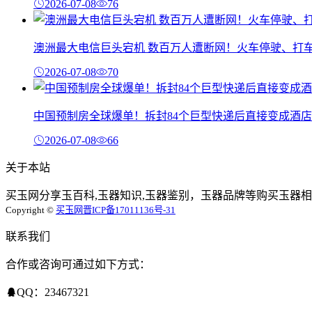
2026-07-08
76
澳洲最大电信巨头宕机 数百万人遭断网！火车停驶、打
2026-07-08
70
中国预制房全球爆单！拆封84个巨型快递后直接变成酒店
2026-07-08
66
关于本站
买玉网分享玉百科,玉器知识,玉器鉴别，玉器品牌等购买玉器相
Copyright ©
买玉网
晋ICP备17011136号-31
联系我们
合作或咨询可通过如下方式：
QQ：23467321