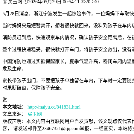
买玉网
2026年05月29日 00:54:11
20
0
5月28日消息，浙江宁波发生一起惊险事件，一位妈妈下车取
当时妈妈只是短暂离开，想着很快就回来，没料到孩子在车内
消防员赶到后，快速观察车内情况，确认孩子安全距离后，在
整个过程快速稳妥，很快就打开车门，将孩子安全救出，没有
中国消防也通过实验提醒家长，夏季气温升高，密闭车厢内温
危及生命。
家长带孩子出门，不要把孩子单独留在车内，下车时一定要随
时果断破窗，保障孩子安全。
赏
本文地址：
http://maiyu.cc/841831.html
文章来源：
买玉网
版权声明：
本文内容由互联网用户自发贡献，该文观点仅代表
容， 请发送邮件至23467321@qq.com举报，一经查实