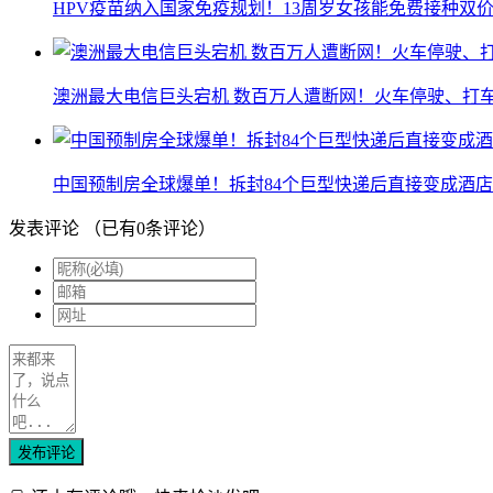
HPV疫苗纳入国家免疫规划！13周岁女孩能免费接种双价
澳洲最大电信巨头宕机 数百万人遭断网！火车停驶、打
中国预制房全球爆单！拆封84个巨型快递后直接变成酒店
发表评论
（已有
0
条评论）
发布评论