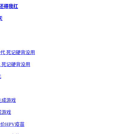
还得我扛
天
 死记硬背没用
成游戏