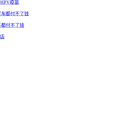
HPV疫苗
车都付不了钱