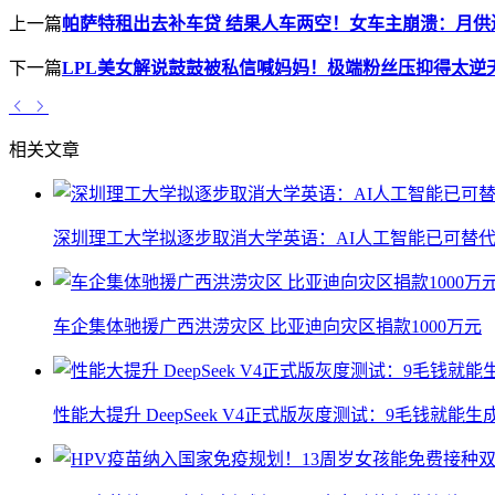
上一篇
帕萨特租出去补车贷 结果人车两空！女车主崩溃：月供
下一篇
LPL美女解说鼓鼓被私信喊妈妈！极端粉丝压抑得太逆
相关文章
深圳理工大学拟逐步取消大学英语：AI人工智能已可替代
车企集体驰援广西洪涝灾区 比亚迪向灾区捐款1000万元
性能大提升 DeepSeek V4正式版灰度测试：9毛钱就能生