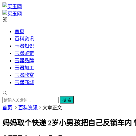
首页
百科资讯
玉器知识
玉器鉴定
玉器品牌
玉器加工
玉器欣赏
玉器商城
搜 索
首页
百科资讯
文章正文
妈妈取个快递 2岁小男孩把自己反锁车内 惊