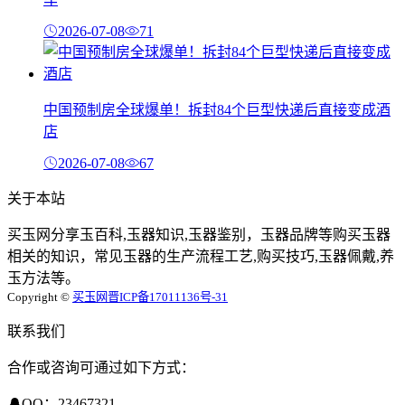
2026-07-08
71
中国预制房全球爆单！拆封84个巨型快递后直接变成酒
店
2026-07-08
67
关于本站
买玉网分享玉百科,玉器知识,玉器鉴别，玉器品牌等购买玉器
相关的知识，常见玉器的生产流程工艺,购买技巧,玉器佩戴,养
玉方法等。
Copyright ©
买玉网
晋ICP备17011136号-31
联系我们
合作或咨询可通过如下方式：
QQ：23467321