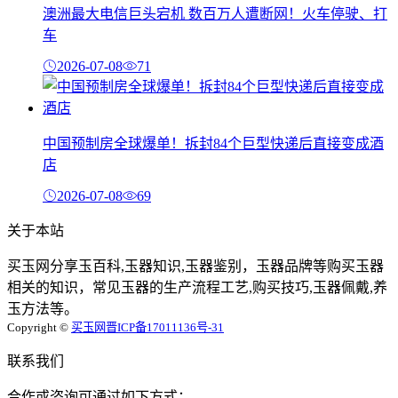
澳洲最大电信巨头宕机 数百万人遭断网！火车停驶、打
车
2026-07-08
71
中国预制房全球爆单！拆封84个巨型快递后直接变成酒
店
2026-07-08
69
关于本站
买玉网分享玉百科,玉器知识,玉器鉴别，玉器品牌等购买玉器
相关的知识，常见玉器的生产流程工艺,购买技巧,玉器佩戴,养
玉方法等。
Copyright ©
买玉网
晋ICP备17011136号-31
联系我们
合作或咨询可通过如下方式：