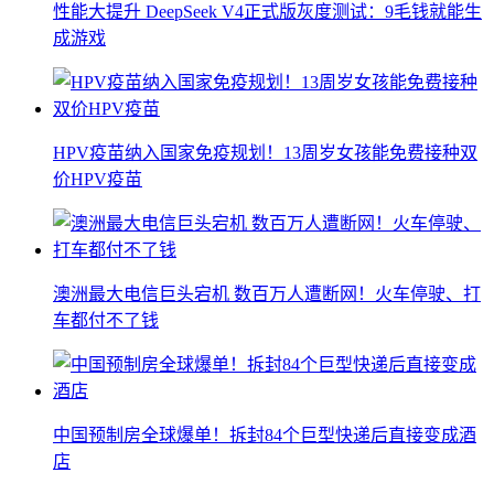
性能大提升 DeepSeek V4正式版灰度测试：9毛钱就能生
成游戏
HPV疫苗纳入国家免疫规划！13周岁女孩能免费接种双
价HPV疫苗
澳洲最大电信巨头宕机 数百万人遭断网！火车停驶、打
车都付不了钱
中国预制房全球爆单！拆封84个巨型快递后直接变成酒
店