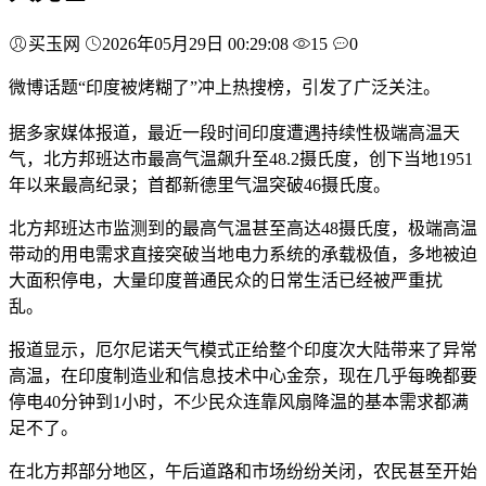
买玉网
2026年05月29日 00:29:08
15
0
微博话题“印度被烤糊了”冲上热搜榜，引发了广泛关注。
据多家媒体报道，最近一段时间印度遭遇持续性极端高温天
气，北方邦班达市最高气温飙升至48.2摄氏度，创下当地1951
年以来最高纪录；首都新德里气温突破46摄氏度。
北方邦班达市监测到的最高气温甚至高达48摄氏度，极端高温
带动的用电需求直接突破当地电力系统的承载极值，多地被迫
大面积停电，大量印度普通民众的日常生活已经被严重扰
乱。
报道显示，厄尔尼诺天气模式正给整个印度次大陆带来了异常
高温，在印度制造业和信息技术中心金奈，现在几乎每晚都要
停电40分钟到1小时，不少民众连靠风扇降温的基本需求都满
足不了。
在北方邦部分地区，午后道路和市场纷纷关闭，农民甚至开始