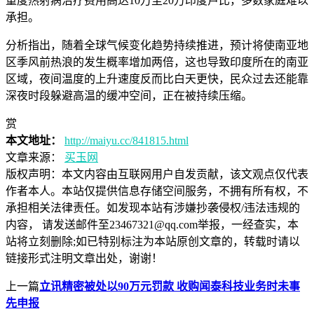
重度热射病治疗费用高达10万至20万印度卢比，多数家庭难以
承担。
分析指出，随着全球气候变化趋势持续推进，预计将使南亚地
区季风前热浪的发生概率增加两倍，这也导致印度所在的南亚
区域，夜间温度的上升速度反而比白天更快，民众过去还能靠
深夜时段躲避高温的缓冲空间，正在被持续压缩。
赏
本文地址：
http://maiyu.cc/841815.html
文章来源：
买玉网
版权声明：
本文内容由互联网用户自发贡献，该文观点仅代表
作者本人。本站仅提供信息存储空间服务，不拥有所有权，不
承担相关法律责任。如发现本站有涉嫌抄袭侵权/违法违规的
内容， 请发送邮件至23467321@qq.com举报，一经查实，本
站将立刻删除;如已特别标注为本站原创文章的，转载时请以
链接形式注明文章出处，谢谢！
上一篇
立讯精密被处以90万元罚款 收购闻泰科技业务时未事
先申报