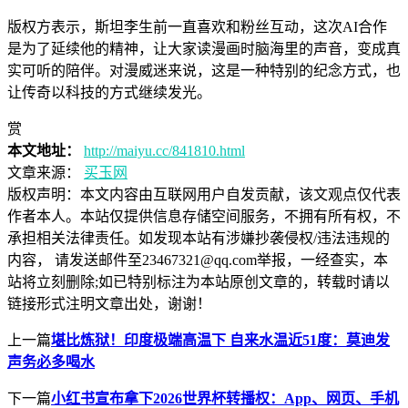
版权方表示，斯坦李生前一直喜欢和粉丝互动，这次AI合作
是为了延续他的精神，让大家读漫画时脑海里的声音，变成真
实可听的陪伴。对漫威迷来说，这是一种特别的纪念方式，也
让传奇以科技的方式继续发光。
赏
本文地址：
http://maiyu.cc/841810.html
文章来源：
买玉网
版权声明：
本文内容由互联网用户自发贡献，该文观点仅代表
作者本人。本站仅提供信息存储空间服务，不拥有所有权，不
承担相关法律责任。如发现本站有涉嫌抄袭侵权/违法违规的
内容， 请发送邮件至23467321@qq.com举报，一经查实，本
站将立刻删除;如已特别标注为本站原创文章的，转载时请以
链接形式注明文章出处，谢谢！
上一篇
堪比炼狱！印度极端高温下 自来水温近51度：莫迪发
声务必多喝水
下一篇
小红书宣布拿下2026世界杯转播权：App、网页、手机