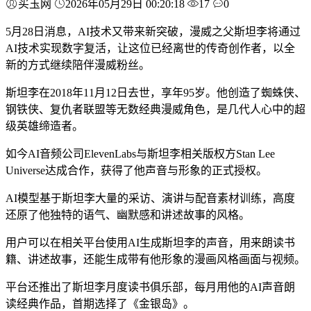
买玉网
2026年05月29日 00:20:18
17
0
5月28日消息，AI技术又带来新突破，漫威之父斯坦李将通过
AI技术实现数字复活，让这位已经离世的传奇创作者，以全
新的方式继续陪伴漫威粉丝。
斯坦李在2018年11月12日去世，享年95岁。他创造了蜘蛛侠、
钢铁侠、复仇者联盟等无数经典漫威角色，是几代人心中的超
级英雄缔造者。
如今AI音频公司ElevenLabs与斯坦李相关版权方Stan Lee
Universe达成合作，获得了他声音与形象的正式授权。
AI模型基于斯坦李大量的采访、演讲与配音素材训练，高度
还原了他独特的语气、幽默感和讲述故事的风格。
用户可以在相关平台使用AI生成斯坦李的声音，用来朗读书
籍、讲述故事，还能生成带有他形象的漫画风格画面与视频。
平台还推出了斯坦李月度读书俱乐部，每月用他的AI声音朗
读经典作品，首期选择了《金银岛》。