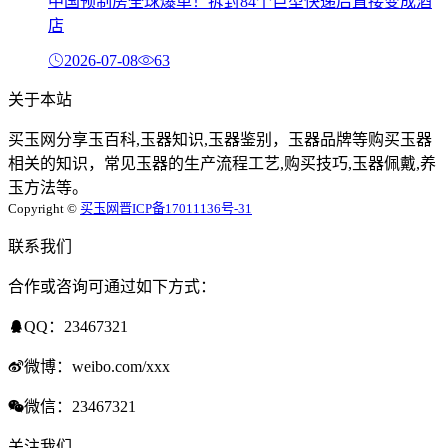
中国预制房全球爆单！拆封84个巨型快递后直接变成酒
店
2026-07-08
63
关于本站
买玉网分享玉百科,玉器知识,玉器鉴别，玉器品牌等购买玉器
相关的知识，常见玉器的生产流程工艺,购买技巧,玉器佩戴,养
玉方法等。
Copyright ©
买玉网
晋ICP备17011136号-31
联系我们
合作或咨询可通过如下方式：
QQ：23467321
微博：weibo.com/xxx
微信：23467321
关注我们