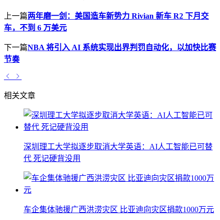
上一篇
两年磨一剑：美国造车新势力 Rivian 新车 R2 下月交
车，不到 6 万美元
下一篇
NBA 将引入 AI 系统实现出界判罚自动化，以加快比赛
节奏
相关文章
深圳理工大学拟逐步取消大学英语：AI人工智能已可替
代 死记硬背没用
车企集体驰援广西洪涝灾区 比亚迪向灾区捐款1000万元