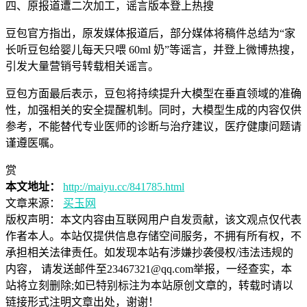
四、原报道遭二次加工，谣言版本登上热搜
豆包官方指出，原发媒体报道后，部分媒体将稿件总结为“家
长听豆包给婴儿每天只喂 60ml 奶”等谣言，并登上微博热搜，
引发大量营销号转载相关谣言。
豆包方面最后表示，豆包将持续提升大模型在垂直领域的准确
性，加强相关的安全提醒机制。同时，大模型生成的内容仅供
参考，不能替代专业医师的诊断与治疗建议，医疗健康问题请
谨遵医嘱。
赏
本文地址：
http://maiyu.cc/841785.html
文章来源：
买玉网
版权声明：
本文内容由互联网用户自发贡献，该文观点仅代表
作者本人。本站仅提供信息存储空间服务，不拥有所有权，不
承担相关法律责任。如发现本站有涉嫌抄袭侵权/违法违规的
内容， 请发送邮件至23467321@qq.com举报，一经查实，本
站将立刻删除;如已特别标注为本站原创文章的，转载时请以
链接形式注明文章出处，谢谢！