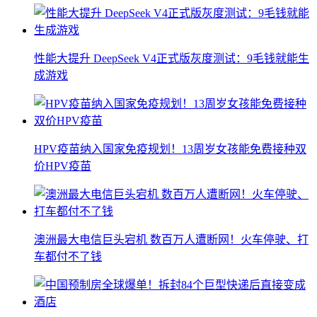
性能大提升 DeepSeek V4正式版灰度测试：9毛钱就能生
成游戏
HPV疫苗纳入国家免疫规划！13周岁女孩能免费接种双
价HPV疫苗
澳洲最大电信巨头宕机 数百万人遭断网！火车停驶、打
车都付不了钱