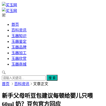
首页
百科资讯
玉器知识
玉器鉴定
玉器品牌
玉器加工
玉器欣赏
玉器商城
搜 索
首页
百科资讯
文章正文
新手父母听豆包建议每顿给婴儿只喂
60ml 奶？豆包官方回应