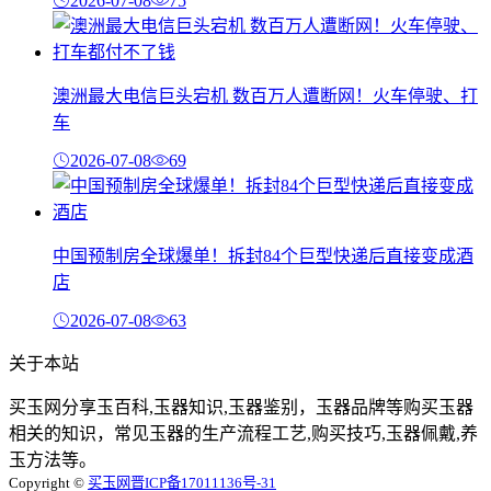
2026-07-08
75
澳洲最大电信巨头宕机 数百万人遭断网！火车停驶、打
车
2026-07-08
69
中国预制房全球爆单！拆封84个巨型快递后直接变成酒
店
2026-07-08
63
关于本站
买玉网分享玉百科,玉器知识,玉器鉴别，玉器品牌等购买玉器
相关的知识，常见玉器的生产流程工艺,购买技巧,玉器佩戴,养
玉方法等。
Copyright ©
买玉网
晋ICP备17011136号-31