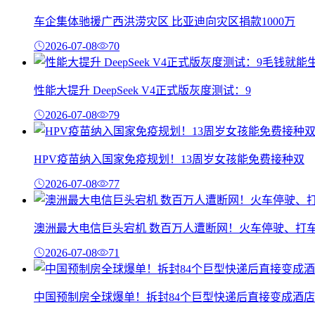
车企集体驰援广西洪涝灾区 比亚迪向灾区捐款1000万
2026-07-08
70
性能大提升 DeepSeek V4正式版灰度测试：9
2026-07-08
79
HPV疫苗纳入国家免疫规划！13周岁女孩能免费接种双
2026-07-08
77
澳洲最大电信巨头宕机 数百万人遭断网！火车停驶、打
2026-07-08
71
中国预制房全球爆单！拆封84个巨型快递后直接变成酒店