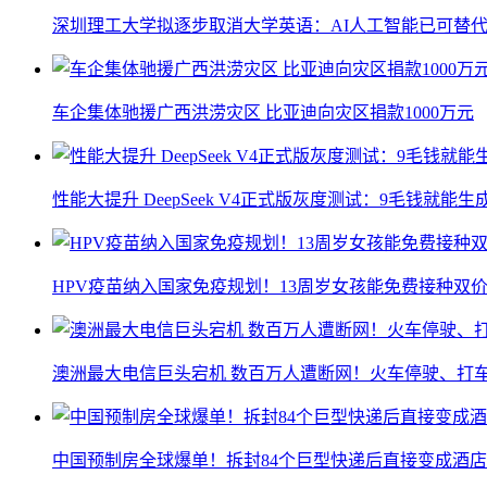
深圳理工大学拟逐步取消大学英语：AI人工智能已可替代
车企集体驰援广西洪涝灾区 比亚迪向灾区捐款1000万元
性能大提升 DeepSeek V4正式版灰度测试：9毛钱就能生
HPV疫苗纳入国家免疫规划！13周岁女孩能免费接种双价
澳洲最大电信巨头宕机 数百万人遭断网！火车停驶、打
中国预制房全球爆单！拆封84个巨型快递后直接变成酒店