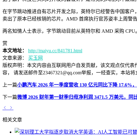
在字节跳动推进自有芯片开发之际，英特尔已经警告中国客户，服
卖出了原本已经核销的芯片。AMD 首席执行官苏姿丰上周警告
两名知情人士表示，字节跳动目前从英特尔和 AMD 采购 CPU
赏
本文地址：
http://maiyu.cc/841781.html
文章来源：
买玉网
版权声明：
本文内容由互联网用户自发贡献，该文观点仅代表
容， 请发送邮件至23467321@qq.com举报，一经查实
上一篇
小鹏汽车 2026 年一季度营收 130 亿元同比下降 17.6%，
下一篇
微博 2026 财年第一财季归母净利润 3471.5 万美元，同比下
相关文章