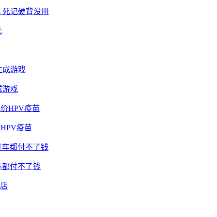
 死记硬背没用
成游戏
HPV疫苗
车都付不了钱