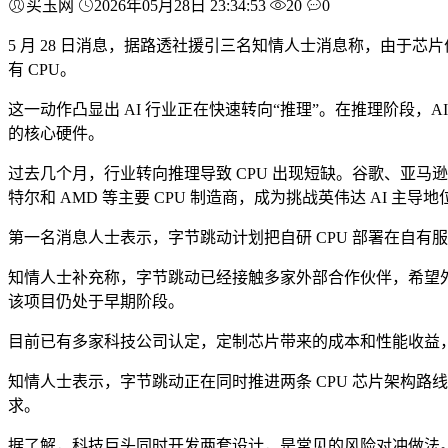
买玉网
2026年05月28日 23:34:53
20
0
5 月 28 日消息，据路透社援引三名知情人士消息称，由于
有 CPU。
这一动作凸显出 AI 行业正在快速转向“推理”。在推理阶段，AI
的核心硬件。
过去几个月，行业转向推理导致 CPU 出现短缺。谷歌、亚
特尔和 AMD 等主要 CPU 制造商，成为挑战英伟达 AI 主导
第一名消息人士表示，字节跳动计划把自研 CPU 部署在自有
知情人士补充称，字节跳动已经接触多家外部合作伙伴，希望
该项目仍处于早期阶段。
目前已有多家科技公司认定，定制芯片带来的成本和性能收益
知情人士表示，字节跳动正在同时推进两条 CPU 芯片架构路线
求。
据了解，科技巨头同时开发两套设计，是常见的风险对冲做法