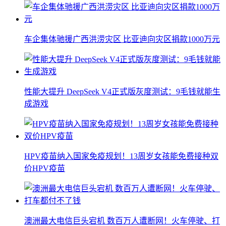
车企集体驰援广西洪涝灾区 比亚迪向灾区捐款1000万元
性能大提升 DeepSeek V4正式版灰度测试：9毛钱就能生
成游戏
HPV疫苗纳入国家免疫规划！13周岁女孩能免费接种双
价HPV疫苗
澳洲最大电信巨头宕机 数百万人遭断网！火车停驶、打