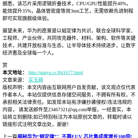
据悉，该芯片采用逻辑折叠技术，CPU/GPU性能提升40%，
能效提升35%，晶体管密度等效3nm工艺，无需依赖先进制程
即可实现旗舰级体验。
展望未来，华为的愿景是以韬定律为共识，联合全球科学家、
工程师、产业伙伴，共同攻克器件、材料、架构、软件等关键
技术，共建开放标准与生态，让半导体技术持续进步，让数字
经济惠及全球每一个人。
赏
本文地址：
http://maiyu.cc/841677.html
文章来源：
买玉网
版权声明：
本文内容由互联网用户自发贡献，该文观点仅代表
作者本人。本站仅提供信息存储空间服务，不拥有所有权，不
承担相关法律责任。如发现本站有涉嫌抄袭侵权/违法违规的
内容， 请发送邮件至23467321@qq.com举报，一经查实，本
站将立刻删除;如已特别标注为本站原创文章的，转载时请以
链接形式注明文章出处，谢谢！
上一篇
揭秘华为“韬定律”：不靠EUV 芯片集成度增长100倍!