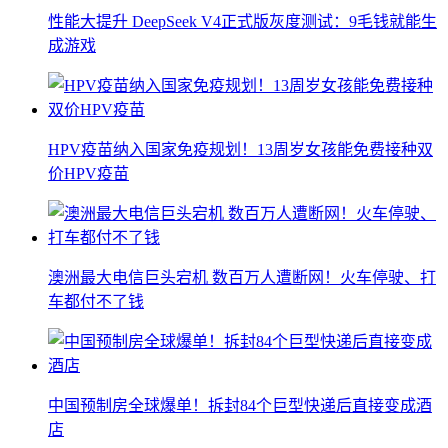
性能大提升 DeepSeek V4正式版灰度测试：9毛钱就能生
成游戏
HPV疫苗纳入国家免疫规划！13周岁女孩能免费接种双
价HPV疫苗
澳洲最大电信巨头宕机 数百万人遭断网！火车停驶、打
车都付不了钱
中国预制房全球爆单！拆封84个巨型快递后直接变成酒
店