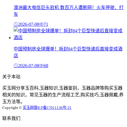
澳洲最大电信巨头宕机 数百万人遭断网！火车停驶、打
车
2026-07-08
71
中国预制房全球爆单！拆封84个巨型快递后直接变成酒
店
2026-07-08
68
关于本站
买玉网分享玉百科,玉器知识,玉器鉴别，玉器品牌等购买玉器
相关的知识，常见玉器的生产流程工艺,购买技巧,玉器佩戴,养
玉方法等。
Copyright ©
买玉网
晋ICP备17011136号-31
联系我们