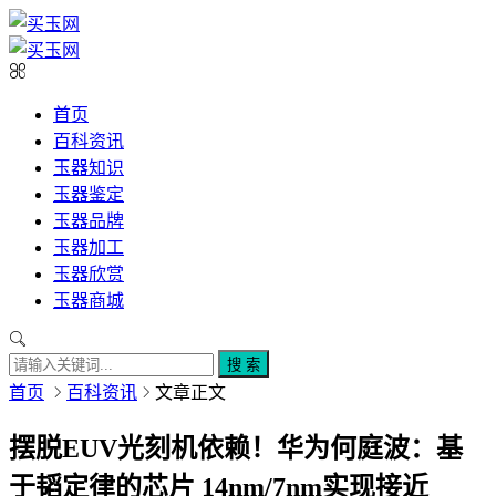
首页
百科资讯
玉器知识
玉器鉴定
玉器品牌
玉器加工
玉器欣赏
玉器商城
搜 索
首页
百科资讯
文章正文
摆脱EUV光刻机依赖！华为何庭波：基
于韬定律的芯片 14nm/7nm实现接近