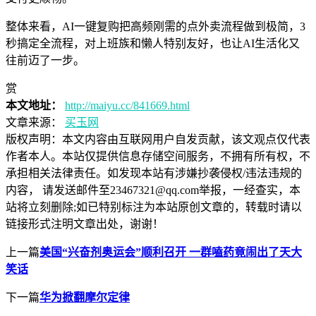
整体来看，AI一键复购把高频刚需的点外卖流程做到极简，3
秒搞定全流程，对上班族和懒人特别友好，也让AI生活化又
往前迈了一步。
赏
本文地址：
http://maiyu.cc/841669.html
文章来源：
买玉网
版权声明：
本文内容由互联网用户自发贡献，该文观点仅代表
作者本人。本站仅提供信息存储空间服务，不拥有所有权，不
承担相关法律责任。如发现本站有涉嫌抄袭侵权/违法违规的
内容， 请发送邮件至23467321@qq.com举报，一经查实，本
站将立刻删除;如已特别标注为本站原创文章的，转载时请以
链接形式注明文章出处，谢谢！
上一篇
美国“兴奋剂奥运会”顺利召开 一群嗑药竟闹出了天大
笑话
下一篇
华为掀翻摩尔定律