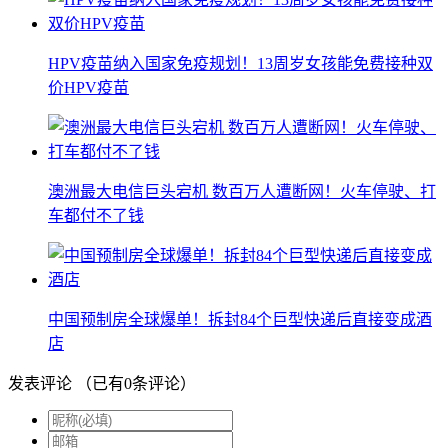
HPV疫苗纳入国家免疫规划！13周岁女孩能免费接种双
价HPV疫苗
澳洲最大电信巨头宕机 数百万人遭断网！火车停驶、打
车都付不了钱
中国预制房全球爆单！拆封84个巨型快递后直接变成酒
店
发表评论
（已有
0
条评论）