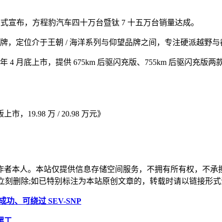
日正式宣布，方程豹汽车四十万台暨钛 7 十五万台销量达成。
个性化品牌，定位介于王朝 / 海洋系列与仰望品牌之间，专注硬派越野
月底上市，提供 675km 后驱闪充版、755km 后驱闪充版两款车型，售
19.98 万 / 20.98 万元》
作者本人。本站仅提供信息存储空间服务，不拥有所有权，不承
，本站将立刻删除;如已特别标注为本站原创文章的，转载时请以链接
 成功、可绕过 SEV-SNP
罢工