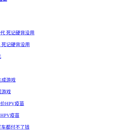
 死记硬背没用
成游戏
HPV疫苗