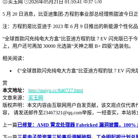
买玉网
2026年05月21日 01:10:41
37
0
5 月 20 日消息，比亚迪集团-方程豹事业部总经理熊甜波今
注：方程豹是比亚迪于 2023 年 6 月 9 日推出的新能源
“全球首款闪充纯电大方盒”比亚迪方程豹钛 7 EV 闪充版已于今年 4 
上，用户还可再加 30000 元选装“天神之眼 B+ 四驱”选装包。
相关阅读：
《“全球首款闪充纯电大方盒”比亚迪方程豹钛 7 EV 闪充版上市，
赏
本文地址：
http://maiyu.cc/840727.html
文章来源：
买玉网
版权声明：
本文内容由互联网用户自发贡献，该文观点仅代表
容， 请发送邮件至23467321@qq.com举报，一经查实
上一篇
已修复：AMD 霄龙处理器 Fabricked 漏洞披露，100%
下一篇
三星电子劳资第三轮事后调解破裂，工会明起按计划总