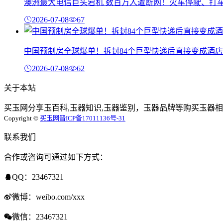
澳洲最大电信巨头宕机 数百万人遭断网！火车停驶、打
2026-07-08
67
中国预制房全球爆单！拆封84个巨型快递后直接变成酒店
2026-07-08
62
关于本站
买玉网分享玉百科,玉器知识,玉器鉴别，玉器品牌等购买玉器相
Copyright ©
买玉网
晋ICP备17011136号-31
联系我们
合作或咨询可通过如下方式：
QQ：23467321
微博：weibo.com/xxx
微信：23467321