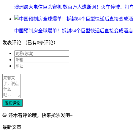
澳洲最大电信巨头宕机 数百万人遭断网！火车停驶、打
中国预制房全球爆单！拆封84个巨型快递后直接变成酒店
发表评论
（已有
0
条评论）
发布评论
还木有评论哦，快来抢沙发吧~
最新文章