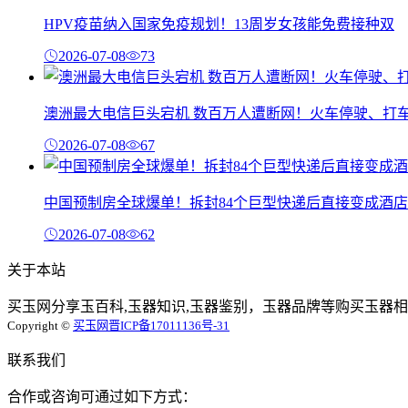
HPV疫苗纳入国家免疫规划！13周岁女孩能免费接种双
2026-07-08
73
澳洲最大电信巨头宕机 数百万人遭断网！火车停驶、打
2026-07-08
67
中国预制房全球爆单！拆封84个巨型快递后直接变成酒店
2026-07-08
62
关于本站
买玉网分享玉百科,玉器知识,玉器鉴别，玉器品牌等购买玉器相
Copyright ©
买玉网
晋ICP备17011136号-31
联系我们
合作或咨询可通过如下方式：