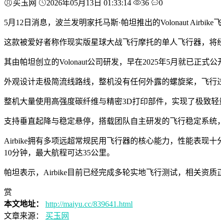
买玉网
2026年05月13日 01:33:14
36
0
5月12日消息，波兰发明家托马斯·帕坦推出的Volonaut Air
这款被爱好者称作现实版星球大战飞行摩托的单人飞行器，将经典
其由帕坦创立的Volonaut公司研发，早在2025年5月就
外观设计走极简流线路线，整机没有任何外露的螺旋桨，飞行
整机大量使用高强度碳纤维与精密3D打印部件，实现了极致轻
支持垂直起降与稳定悬停，搭载团队自主研发的飞行稳定系统
Airbike拥有多项远超常规民用飞行器的核心能力，性能表现
10分钟，最大航程可达35公里。
帕坦表示，Airbike目前已经完成多轮实地飞行测试，相关资
赏
本文地址：
http://maiyu.cc/839641.html
文章来源：
买玉网