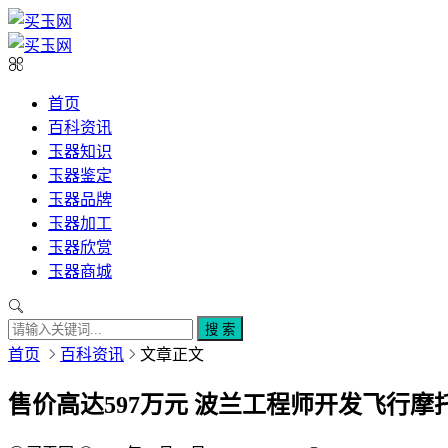
首页
百科资讯
玉器知识
玉器鉴定
玉器品牌
玉器加工
玉器欣赏
玉器商城
搜 索
首页
百科资讯
文章正文
售价高达597万元 波兰工程师开发飞行摩托：