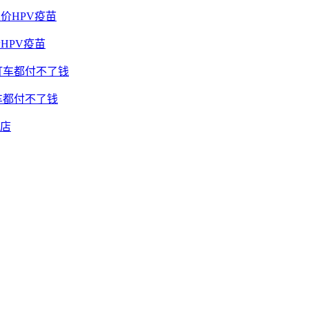
HPV疫苗
车都付不了钱