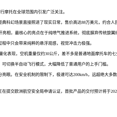
bike飞行摩托在全球范围内引发广泛关注。
科幻场景直接照进了现实日常，售价高达88万美元，约合人民币59
已正式公开亮相，最核心的亮点在于纯喷气推进系统，彻底摒弃传统
过程中只会带来纯粹的悬浮观感，视觉冲击力极强。
量化表现，空机重量仅约30公斤，差不多是普通地面摩托车的
，可切换半自动飞行模式，大幅降低了普通用户的上手门槛。
十分亮眼。在安全机制的限制下，极速可达200km/h，远超绝
质正在提交欧洲航空安全局申请认证，首批产品的交付预计将于20