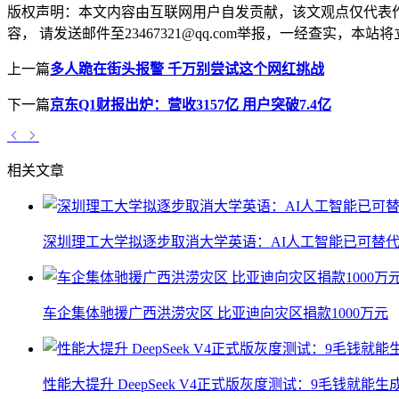
版权声明：
本文内容由互联网用户自发贡献，该文观点仅代表
容， 请发送邮件至23467321@qq.com举报，一经查实
上一篇
多人跪在街头报警 千万别尝试这个网红挑战
下一篇
京东Q1财报出炉：营收3157亿 用户突破7.4亿
相关文章
深圳理工大学拟逐步取消大学英语：AI人工智能已可替代
车企集体驰援广西洪涝灾区 比亚迪向灾区捐款1000万元
性能大提升 DeepSeek V4正式版灰度测试：9毛钱就能生