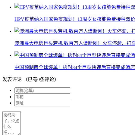
HPV疫苗纳入国家免疫规划！13周岁女孩能免费接种双价
澳洲最大电信巨头宕机 数百万人遭断网！火车停驶、打
中国预制房全球爆单！拆封84个巨型快递后直接变成酒店
发表评论
（已有
0
条评论）