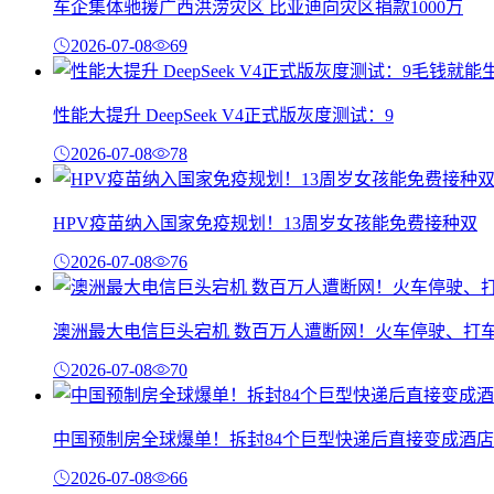
车企集体驰援广西洪涝灾区 比亚迪向灾区捐款1000万
2026-07-08
69
性能大提升 DeepSeek V4正式版灰度测试：9
2026-07-08
78
HPV疫苗纳入国家免疫规划！13周岁女孩能免费接种双
2026-07-08
76
澳洲最大电信巨头宕机 数百万人遭断网！火车停驶、打
2026-07-08
70
中国预制房全球爆单！拆封84个巨型快递后直接变成酒店
2026-07-08
66