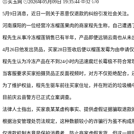
买玉网
2026年05月09日 19:35:44
32
0
5月9日消息，近日一则关于恶意仅退款的纠纷引发社会关注。
河南濮阳的一位经营冷冻榴莲果肉的商家程先生称，自己遭遇
程先生从事冷冻榴莲销售已有半年，产品即便远销云南也从未
4月26日他发出货品，买家28日签收后便以榴莲发霉为由申请
程先生认为冷冻产品在不到24小时内迅速腐烂长霉极不符合
当客服要求买家拍摄货品正反面视频时，对方不仅拒绝配合，
为了维护权益，程先生驱车前往买家住址，并在附近的垃圾桶
目前庆云县警方已正式立案调查。
法律人士指出，买家袁某某虚构事实、提供虚假证据骗取退款
根据治安管理处罚法规定，这种数额较小的诈骗行为虽不构成
仅退款机制本意是保护消费者，防止商家虚假发货，但这一规