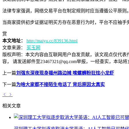
法律专家强调，网络交易平台在制定规则时应当遵循公平原则
当商家提供初步证据证明买方存在恶意行为时，平台不应袖手
赏
本文地址：
http://maiyu.cc/839136.html
文章来源：
买玉网
版权声明：
本文内容由互联网用户自发贡献，该文观点仅代表
容， 请发送邮件至23467321@qq.com举报，一经查实
上一篇
刘强东深夜现身福州路边摊 嗦螺蛳粉狂炫小龙虾
下一篇
为啥大家都不接陌生电话了 背后原因太真实
相关文章
深圳理工大学拟逐步取消大学英语：AI人工智能已可替代