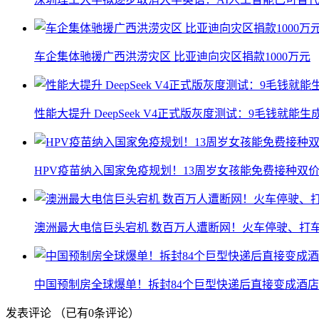
车企集体驰援广西洪涝灾区 比亚迪向灾区捐款1000万元
性能大提升 DeepSeek V4正式版灰度测试：9毛钱就能生
HPV疫苗纳入国家免疫规划！13周岁女孩能免费接种双价
澳洲最大电信巨头宕机 数百万人遭断网！火车停驶、打
中国预制房全球爆单！拆封84个巨型快递后直接变成酒店
发表评论
（已有
0
条评论）