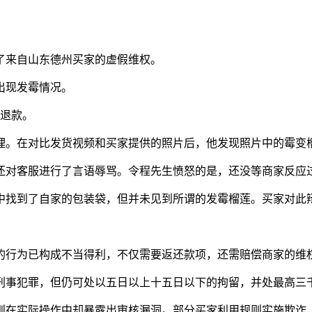
了来自山东德州买家的虚假维权。
出现发霉情况。
仅退款。
常理。在对比发货视频和买家提供的照片后，他发现照片中的霉变
还对客服进行了言语辱骂。令程先生愤怒的是，还没等商家反应
中找到了自家的包装袋，但并未见到所谓的发霉榴莲。买家对此
的行为已构成不当得利，不仅需要返还款项，还需赔偿商家的维
刑事犯罪，但仍可处以五日以上十五日以下的拘留，并处最高三
则在实际操作中却暴露出审核漏洞。部分买家利用规则实施欺诈