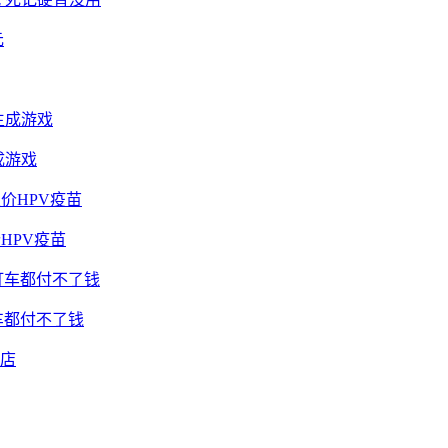
成游戏
HPV疫苗
车都付不了钱